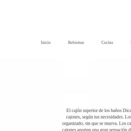
Inicio
Reformas
Cocina
El cajón superior de los baños Dica
cajones, según tus necesidades. Lo
organizado, sin que se mueva. Los caj
cajones aportan una gran sensación de